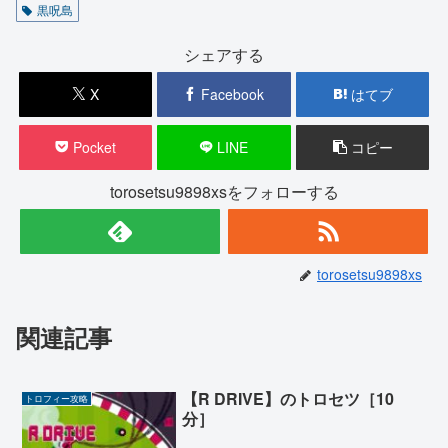
黒呪島
シェアする
X
Facebook
はてブ
Pocket
LINE
コピー
torosetsu9898xsをフォローする
torosetsu9898xs
関連記事
【R DRIVE】のトロセツ［10
トロフィー攻略
分］