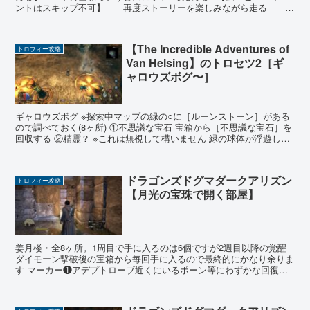
ントはスキップ不可】 再度ストーリーを楽しみながら走る 会
話はボタン連打で素早く終わらせる3.【ゲームオー...
【The Incredible Adventures of
トロフィー攻略
Van Helsing】のトロセツ2［ギ
ャロウズボグ〜］
ギャロウズボグ ※探索中マップの緑の○に［ルーンストーン］がある
ので調べておく(8ヶ所) ①不思議な宝石 宝箱から［不思議な宝石］を
回収する ②精霊？ ※これは無視して構いません 緑の球体が浮遊して
いるので最後まで追いかけると敵が出現→倒す...
ドラゴンズドグマダークアリズン
トロフィー攻略
【月光の宝珠で開く部屋】
姜月楼・全8ヶ所。1周目で手に入るのは6個ですが2週目以降の覚醒
ダイモーン撃破後の宝箱から毎回手に入るので最終的にかなり余りま
す マーカー❶アデプトローブ近くにいるポーン等にわずかな回復効
果 マーカー❷プリニクルドラゴン大弓(氷属性) マー...