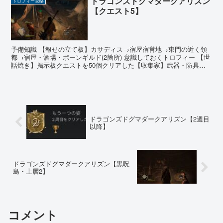
ドラゴンズドグマダークアリズン
トロフィー攻略
【クエスト5】
予備知識 【報せの立て板】カサディス→宿屋宿営地→東門の近く領
都→宿屋・酒場・ポーンギルド(2箇所) 意識しておくトロフィー 【世
話焼き】掲示板クエストを50個クリアした【収集家】武器・防具を
累計350種類入手した 有用なジョブアビリティ ...
ドラゴンズドグマダークアリズン【2週目
以降】
ドラゴンズドグマダークアリズン【黒呪
島・上層2】
コメント