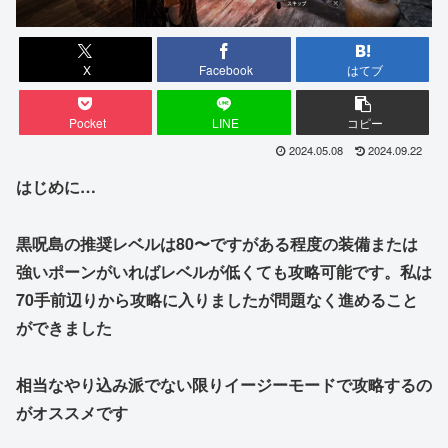
X
Facebook
はてブ
Pocket
LINE
コピー
2024.05.08
2024.09.22
はじめに…
黒呪島の推奨レベルは80〜ですがある程度の装備または
強いポーンがいればレベルが低くても攻略可能です。私は
70手前辺りから攻略に入りましたが問題なく進めること
ができました
相当なやり込み派でない限りイージーモードで攻略するの
がオススメです