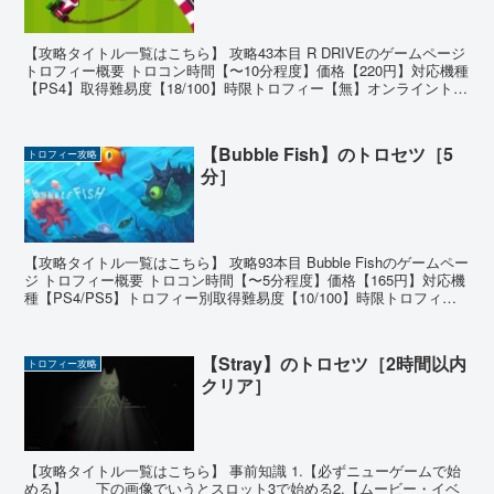
【攻略タイトル一覧はこちら】 攻略43本目 R DRIVEのゲームページ
トロフィー概要 トロコン時間【〜10分程度】価格【220円】対応機種
【PS4】取得難易度【18/100】時限トロフィー【無】オンライントロ
フィー【無】 ゲームの基本情...
【Bubble Fish】のトロセツ［5
トロフィー攻略
分］
【攻略タイトル一覧はこちら】 攻略93本目 Bubble Fishのゲームペー
ジ トロフィー概要 トロコン時間【〜5分程度】価格【165円】対応機
種【PS4/PS5】トロフィー別取得難易度【10/100】時限トロフィー
【無】オンライントロフ...
【Stray】のトロセツ［2時間以内
トロフィー攻略
クリア］
【攻略タイトル一覧はこちら】 事前知識 1.【必ずニューゲームで始
める】 下の画像でいうとスロット3で始める2.【ムービー・イベ