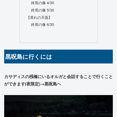
終焉の像 4/30
終焉の像 5/30
【畏れの天蓋】
終焉の像 6/30
黒呪島に行くには
カサディスの桟橋にいるオルガと会話することで行くこと
ができます(夜限定)→黒呪島へ