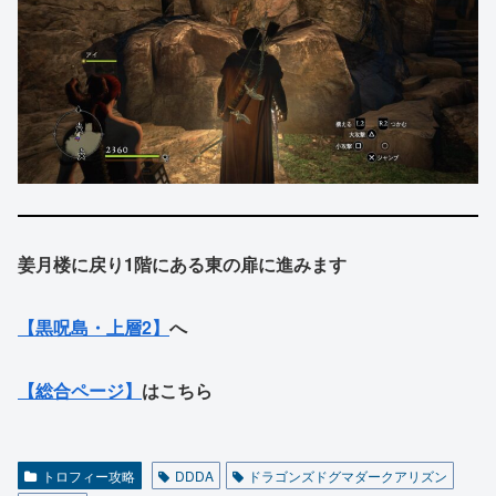
姜月楼に戻り1階にある東の扉に進みます
【黒呪島・上層2】
へ
【総合ページ】
はこちら
トロフィー攻略
DDDA
ドラゴンズドグマダークアリズン