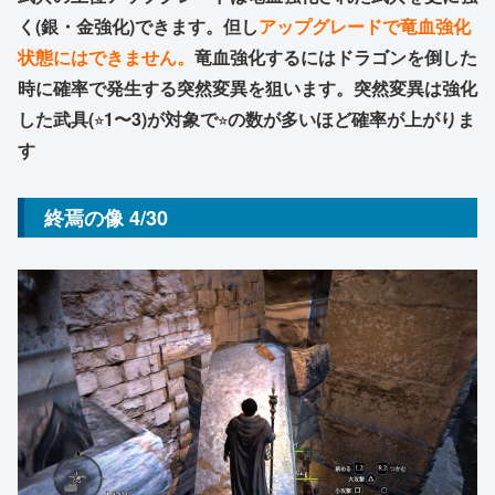
く(銀・金強化)できます。但し
アップグレードで竜血強化
状態にはできません。
竜血強化するにはドラゴンを倒した
時に確率で発生する突然変異を狙います。突然変異は強化
した武具(
⭐︎
1〜3)が対象で
⭐︎
の数が多いほど確率が上がりま
す
終焉の像 4/30