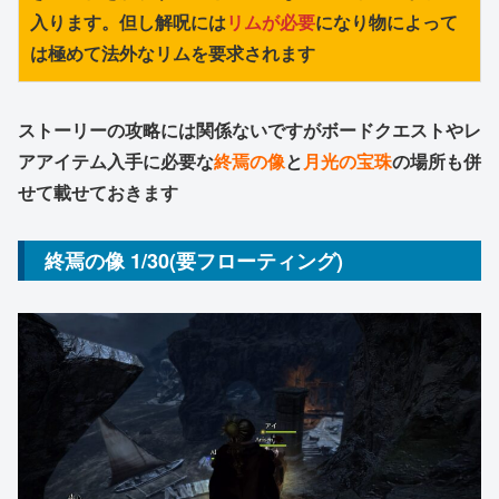
入ります。但し解呪には
リムが必要
になり物によって
は極めて法外なリムを要求されます
ストーリーの攻略には関係ないですがボードクエストやレ
アアイテム入手に必要な
終焉の像
と
月光の宝珠
の場所も併
せて載せておきます
終焉の像 1/30(要フローティング)