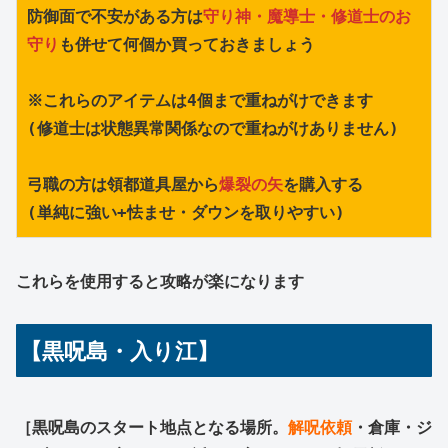
防御面で不安がある方は
守り神・魔導士・修道士のお
守り
も併せて何個か買っておきましょう
※これらのアイテムは4個まで重ねがけできます
(修道士は状態異常関係なので重ねがけありません)
弓職の方は領都道具屋から
爆裂の矢
を購入する
(単純に強い+怯ませ・ダウンを取りやすい)
これらを使用すると攻略が楽になります
【黒呪島・入り江】
［黒呪島のスタート地点となる場所。
解呪依頼
・倉庫・ジ