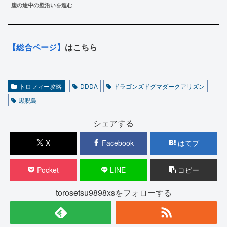
崖の途中の壁沿いを進む
【総合ページ】
はこちら
トロフィー攻略
DDDA
ドラゴンズドグマダークアリズン
黒呪島
シェアする
X
Facebook
はてブ
Pocket
LINE
コピー
torosetsu9898xsをフォローする