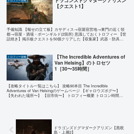
ドラゴンズドグマダークアリズン
トロフィー攻略
【クエスト1】
予備知識 【報せの立て板】カサディス→宿屋宿営地→東門の近く領
都→宿屋・酒場・ポーンギルド(2箇所) 意識しておくトロフィー 【世
話焼き】掲示板クエストを50個クリアした【収集家】武器・防具を
累計350種類入手した 有用なジョブアビリティ ...
【The Incredible Adventures of
トロフィー攻略
Van Helsing】のトロセツ
1［30〜35時間］
【攻略タイトル一覧はこちら】 攻略90本目 The Incredible
Adventures of Van Helsingのゲームページ 【ギャロウズボグ〜】
【失われた場所〜】 【旧市街〜】 トロフィー概要 トロコン時間
【30〜35時間...
ドラゴンズドグマダークアリズン【黒呪
島・上層2】