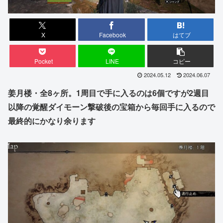
X
Facebook
はてブ
Pocket
LINE
コピー
2024.05.12
2024.06.07
姜月楼・全8ヶ所。1周目で手に入るのは6個ですが2週目
以降の覚醒ダイモーン撃破後の宝箱から毎回手に入るので
最終的にかなり余ります