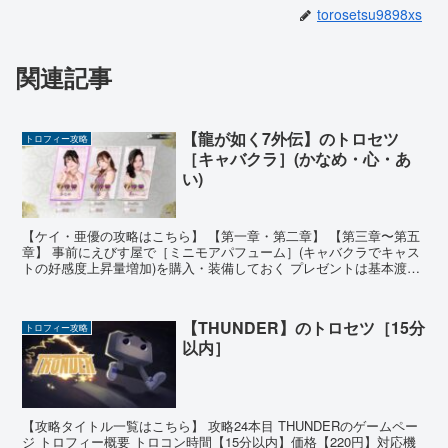
torosetsu9898xs
関連記事
【龍が如く7外伝】のトロセツ
トロフィー攻略
［キャバクラ］(かなめ・心・あ
い)
【ケイ・亜優の攻略はこちら】 【第一章・第二章】 【第三章〜第五
章】 事前にえびす屋で［ミニモアパフューム］(キャバクラでキャス
トの好感度上昇量増加)を購入・装備しておく プレゼントは基本渡さ
なくてOK Cabaret Club Castl...
【THUNDER】のトロセツ［15分
トロフィー攻略
以内］
【攻略タイトル一覧はこちら】 攻略24本目 THUNDERのゲームペー
ジ トロフィー概要 トロコン時間【15分以内】価格【220円】対応機