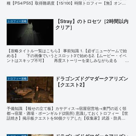
種【PS4/PS5】取得難易度【15/100】時限トロフィー【無】オンラ
イントロフィー【無】 ゲームの...
【Stray】のトロセツ［2時間以内
トロフィー攻略
クリア］
【攻略タイトル一覧はこちら】 事前知識 1.【必ずニューゲームで始
める】 下の画像でいうとスロット3で始める2.【ムービー・イベ
ントはスキップ不可】 再度ストーリーを楽しみながら走る 会
話はボタン連打で素早く終わらせる3.【ゲームオー...
ドラゴンズドグマダークアリズン
トロフィー攻略
【クエスト2】
予備知識 【報せの立て板】カサディス→宿屋宿営地→東門の近く領
都→宿屋・酒場・ポーンギルド(2箇所) 意識しておくトロフィー 【世
話焼き】掲示板クエストを50個クリアした【収集家】武器・防具を
累計350種類入手した 有用なジョブアビリティ ...