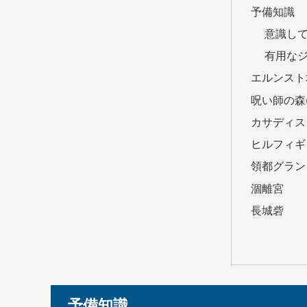
予備知識
意識し
有用な
エルンスト
呪い師の森(
カサディス
ヒルフィギ
領都グラン
涸離宮
長城砦
予備知識