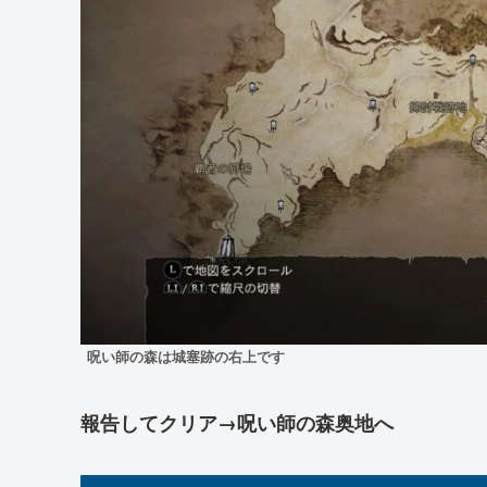
呪い師の森は城塞跡の右上です
報告してクリア→呪い師の森奥地へ