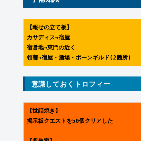
【報せの立て板】
カサディス→宿屋
宿営地→東門の近く
領都→宿屋・酒場・ポーンギルド(2箇所)
意識しておくトロフィー
【世話焼き】
掲示板クエストを50個クリアした
【収集家】