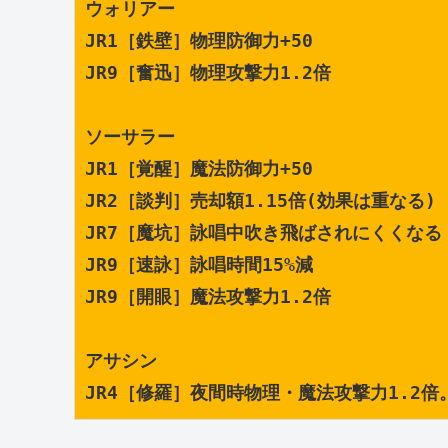
ウォリアー
JR1［鉄壁］物理防御力+50
JR9［奮迅］物理攻撃力1.2倍
ソーサラー
JR1［覚醒］魔法防御力+50
JR2［談判］売却額1.15倍(効果は重なる)
JR7［魔坑］詠唱中吹き飛ばされにくくなる
JR9［速詠］詠唱時間15%減
JR9［開眼］魔法攻撃力1.2倍
アサシン
JR4［修羅］夜間時物理・魔法攻撃力1.2倍