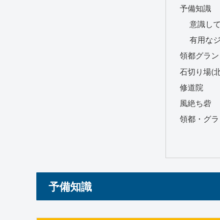
予備知識
意識し
有用な
領都グラン
石切り場(
修道院
風絶ち砦
領都・グラ
予備知識