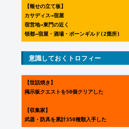
【報せの立て板】
カサディス→宿屋
宿営地→東門の近く
領都→宿屋・酒場・ポーンギルド(2箇所)
意識しておくトロフィー
【世話焼き】
掲示板クエストを50個クリアした
【収集家】
武器・防具を累計350種類入手した