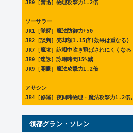
JR9［奮迅］物理攻撃力1.2倍
ソーサラー
JR1［覚醒］魔法防御力+50
JR2［談判］売却額1.15倍(効果は重なる)
JR7［魔坑］詠唱中吹き飛ばされにくくなる
JR9［速詠］詠唱時間15%減
JR9［開眼］魔法攻撃力1.2倍
アサシン
JR4［修羅］夜間時物理・魔法攻撃力1.2倍
領都グラン・ソレン