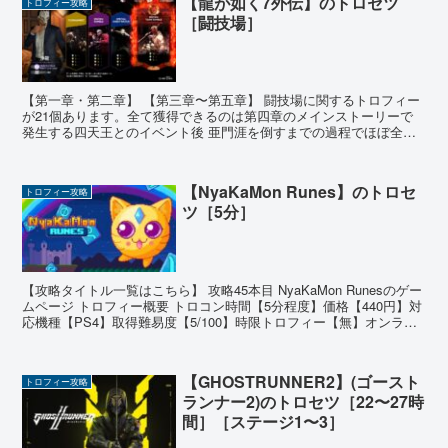
【龍が如く7外伝】のトロセツ
トロフィー攻略
［闘技場］
【第一章・第二章】 【第三章〜第五章】 闘技場に関するトロフィー
が21個あります。全て獲得できるのは第四章のメインストーリーで
発生する四天王とのイベント後 亜門涯を倒すまでの過程でほぼ全て
のトロフィーが獲得できます トロフィー(一覧) 【シ...
【NyaKaMon Runes】のトロセ
トロフィー攻略
ツ［5分］
【攻略タイトル一覧はこちら】 攻略45本目 NyaKaMon Runesのゲー
ムページ トロフィー概要 トロコン時間【5分程度】価格【440円】対
応機種【PS4】取得難易度【5/100】時限トロフィー【無】オンライ
ントロフィー【無】 ゲーム...
【GHOSTRUNNER2】(ゴースト
トロフィー攻略
ランナー2)のトロセツ［22〜27時
間］［ステージ1〜3］