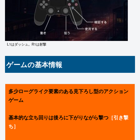
L1はダッシュ。R1は射撃
ゲームの基本情報
多少ローグライク要素のある見下ろし型のアクション
ゲーム
基本的な立ち回りは後ろに下がりながら撃つ
［引き撃
ち］