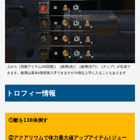
上から［回復アイテム(30回復)］［銃弾(炎)］［銃弾(氷?)］［チップ］が生成で
きます。銃弾は基本6発前後入手できますが10発以上手に入ることもあります
トロフィー情報
①敵を130体倒す
②アクアリウムで体力最大値アップアイテム(ジュー