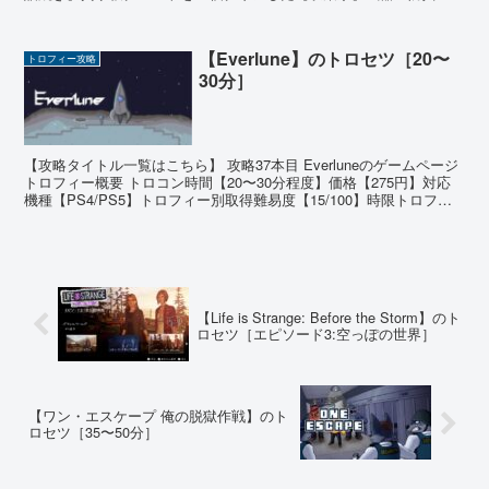
累計350種類入手した 有用なジョブアビリティ ...
【Everlune】のトロセツ［20〜
トロフィー攻略
30分］
【攻略タイトル一覧はこちら】 攻略37本目 Everluneのゲームページ
トロフィー概要 トロコン時間【20〜30分程度】価格【275円】対応
機種【PS4/PS5】トロフィー別取得難易度【15/100】時限トロフィ
ー【無】オンライントロフ...
【Life is Strange: Before the Storm】のト
ロセツ［エピソード3:空っぽの世界］
【ワン・エスケープ 俺の脱獄作戦】のト
ロセツ［35〜50分］