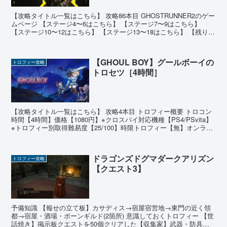
【攻略タイトル一覧はこちら】 攻略86本目 GHOSTRUNNER2のゲー
ムページ 【ステージ4〜6はこちら】 【ステージ7〜9はこちら】
【ステージ10〜12はこちら】 【ステージ13〜18はこちら】 【残りの
トロフィーはこちら】 トロフ...
【GHOUL BOY】グールボーイの
トロフィー攻略
トロセツ［4時間］
【攻略タイトル一覧はこちら】 攻略4本目 トロフィー概要 トロコン
時間【4時間】価格【1080円】※クロスバイ対応機種【PS4/PSvita】
※トロフィー別取得難易度【25/100】時限トロフィー【無】オンライ
ントロフィー【無】 こちらの作...
ドラゴンズドグマダークアリズン
トロフィー攻略
【クエスト3】
予備知識 【報せの立て板】カサディス→宿屋宿営地→東門の近く領
都→宿屋・酒場・ポーンギルド(2箇所) 意識しておくトロフィー 【世
話焼き】掲示板クエストを50個クリアした【収集家】武器・防具を