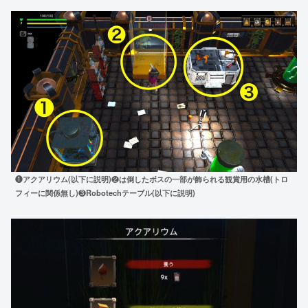
❶
アクアリウム(以下に説明)
❷
は倒したボスの一部が飾られる観賞用の水槽(トロ
フィーに関係無し)
❸
Robotechテーブル(以下に説明)