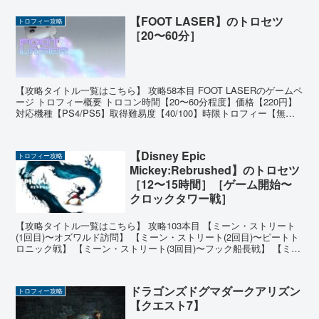
【FOOT LASER】のトロセツ
トロフィー攻略
［20〜60分］
【攻略タイトル一覧はこちら】 攻略58本目 FOOT LASERのゲームペ
ージ トロフィー概要 トロコン時間【20〜60分程度】価格【220円】
対応機種【PS4/PS5】取得難易度【40/100】時限トロフィー【無】
オンライントロフィー【無...
【Disney Epic
トロフィー攻略
Mickey:Rebrushed】のトロセツ
［12〜15時間］［ゲーム開始〜
クロックタワー戦］
【攻略タイトル一覧はこちら】 攻略103本目 【ミーン・ストリート
(1回目)〜オズワルド訪問】 【ミーン・ストリート(2回目)〜ピートト
ロニック戦】 【ミーン・ストリート(3回目)〜フック船長戦】 【ミー
ン・ストリート(4回目)〜マッド・ド...
ドラゴンズドグマダークアリズン
トロフィー攻略
【クエスト7】