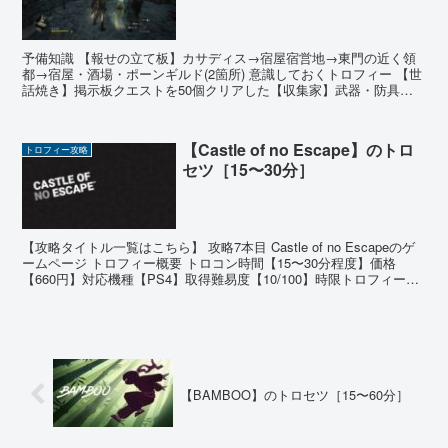
予備知識 【報せの立て板】カサディス→宿屋宿営地→東門の近く領
都→宿屋・酒場・ポーンギルド(2箇所) 意識しておくトロフィー 【世
話焼き】掲示板クエストを50個クリアした【収集家】武器・防具を
累計350種類入手した 有用なジョブアビリティ ...
【Castle of no Escape】のトロ
トロフィー攻略
セツ［15〜30分］
【攻略タイトル一覧はこちら】 攻略7本目 Castle of no Escapeのゲ
ームページ トロフィー概要 トロコン時間【15〜30分程度】価格
【660円】対応機種【PS4】取得難易度【10/100】時限トロフィー
【無】オンライントロフ...
【BAMBOO】のトロセツ［15〜60分］