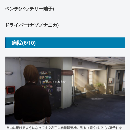
ペンチ(バッテリー端子)
ドライバー(ナゾノナニカ)
病院(6/10)
自由に動けるようになってすぐ左手に自動販売機。見る→叩く×3で［お菓子］を