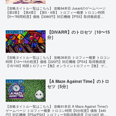
【攻略タイトル一覧はこちら】 攻略94本目 Jusantのゲームページ
【第3章】 【第4章】 【第5・6章】 トロフィー概要 トロコン時間
【5〜7時間程度】価格【3080円】対応機種【PS5】取得難易度
【15/100】時限トロフィー【無】...
【DIVARR】のトロセツ［10〜15
トロフィー攻略
分］
【攻略タイトル一覧はこちら】 攻略36本目 トロフィー概要 トロコン
時間【10〜15分程度】価格【220円】対応機種【PS4】取得難易度
【15/100】時限トロフィー【無】オンライントロフィー【無】 ゲー
ムの基本情報 落下してくる爆弾をミサ...
【A Maze Against Time】のトロ
トロフィー攻略
セツ［5分］
【攻略タイトル一覧はこちら】 攻略91本目 A Maze Against Timeの
ゲームページ トロフィー概要 トロコン時間【5分程度】価格【440
円】対応機種【PS4/PS5】トロフィー別取得難易度【10/100】時限