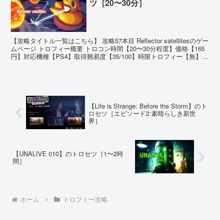
ツ［20〜30分］
【攻略タイトル一覧はこちら】 攻略57本目 Reflector satellitesのゲー
ムページ トロフィー概要 トロコン時間【20〜30分程度】価格【165
円】対応機種【PS4】取得難易度【35/100】時限トロフィー【無】オ
ンライント...
【Life is Strange: Before the Storm】のト
ロセツ［エピソード2:素晴らしき新世
界］
【UNALIVE 010】のトロセツ［1〜2時
間］
ホーム
トロフィー攻略