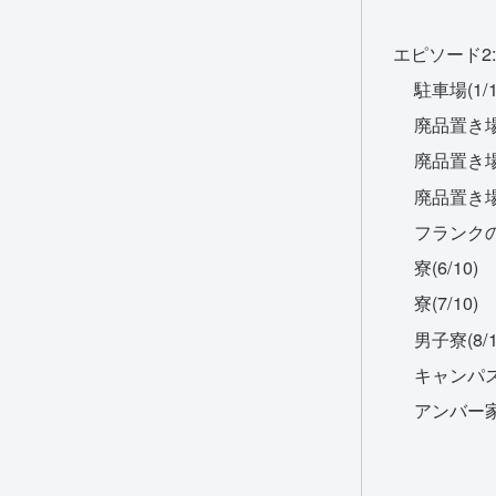
エピソード2
駐車場(1/1
廃品置き場(
廃品置き場(
廃品置き場-
フランクのR
寮(6/10)
寮(7/10)
男子寮(8/1
キャンパス-
アンバー家(