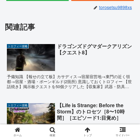
torosetsu9898xs
関連記事
ドラゴンズドグマダークアリズン
トロフィー攻略
【クエスト8】
予備知識 【報せの立て板】カサディス→宿屋宿営地→東門の近く領
都→宿屋・酒場・ポーンギルド(2箇所) 意識しておくトロフィー 【世
話焼き】掲示板クエストを50個クリアした【収集家】武器・防具を
累計350種類入手した 有用なジョブアビリティ ...
【Life is Strange: Before the
トロフィー攻略
Storm】のトロセツ［8〜10時
間］［エピソード1:目覚め］
【攻略タイトル一覧はこちら】 攻略72本目 Life is Strange: Before
ホーム
検索
トップ
サイドバー