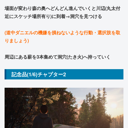
場面が変わり森の奥へどんどん進んでいくと川辺(丸太付
近にスケッチ場所有り)に到着→洞穴を見つける
(道中ダニエルの機嫌を損ねないような行動・選択肢を取
りましょう)
周辺にある薪を3本集めて洞穴(たき火)へ持っていく
記念品(1/6)チャプター2