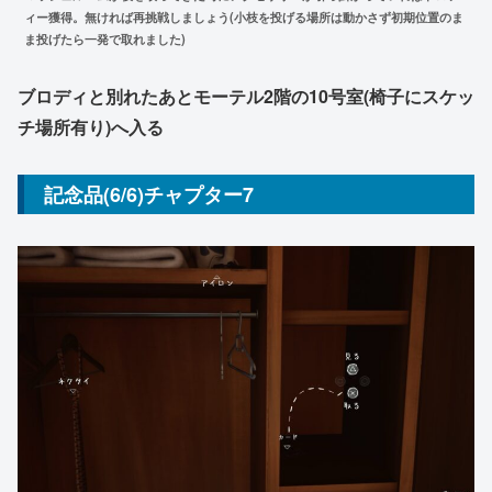
ィー獲得。無ければ再挑戦しましょう(小枝を投げる場所は動かさず初期位置のま
ま投げたら一発で取れました)
ブロディと別れたあとモーテル2階の10号室(椅子にスケッ
チ場所有り)へ入る
記念品(6/6)チャプター7