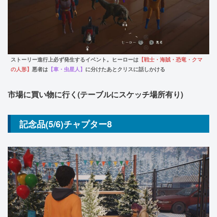
ストーリー進行上必ず発生するイベント。ヒーローは
【戦士・海賊・恐竜・クマ
の人形】
悪者は
【車・虫星人】
に分けたあとクリスに話しかける
市場に買い物に行く(テーブルにスケッチ場所有り)
記念品(5/6)チャプター8