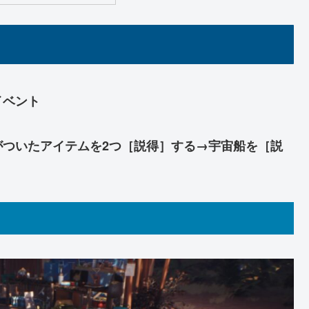
イベント
がついたアイテムを2つ［説得］する→宇宙船を［説