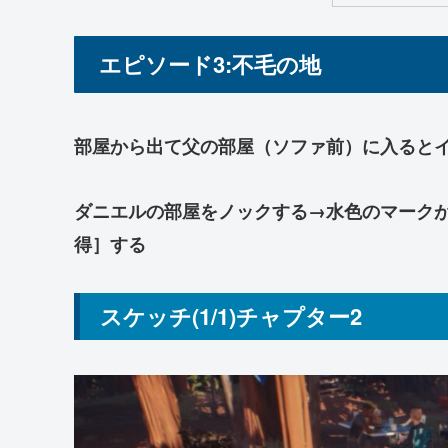
エピソード3:不毛の地
部屋から出て父の部屋（ソファ前）に入ると
ダニエルの部屋をノックする→水色のマーク
得］する
スケッチ(1/1)チャプター2