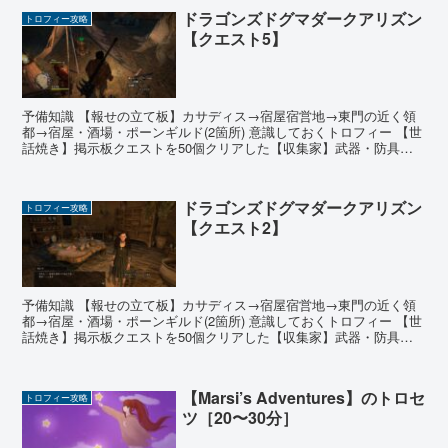
ドラゴンズドグマダークアリズン
トロフィー攻略
【クエスト5】
予備知識 【報せの立て板】カサディス→宿屋宿営地→東門の近く領
都→宿屋・酒場・ポーンギルド(2箇所) 意識しておくトロフィー 【世
話焼き】掲示板クエストを50個クリアした【収集家】武器・防具を
累計350種類入手した 有用なジョブアビリティ ...
ドラゴンズドグマダークアリズン
トロフィー攻略
【クエスト2】
予備知識 【報せの立て板】カサディス→宿屋宿営地→東門の近く領
都→宿屋・酒場・ポーンギルド(2箇所) 意識しておくトロフィー 【世
話焼き】掲示板クエストを50個クリアした【収集家】武器・防具を
累計350種類入手した 有用なジョブアビリティ ...
【Marsi’s Adventures】のトロセ
トロフィー攻略
ツ［20〜30分］