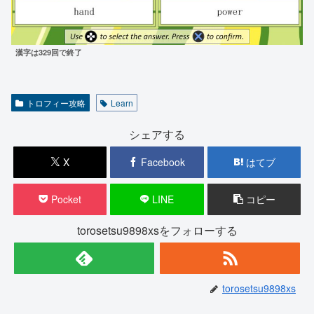
漢字は329回で終了
トロフィー攻略
Learn
シェアする
X
Facebook
はてブ
Pocket
LINE
コピー
torosetsu9898xsをフォローする
torosetsu9898xs