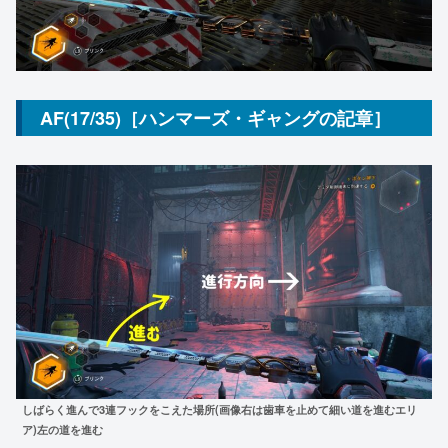
AF(17/35)［ハンマーズ・ギャングの記章］
しばらく進んで3連フックをこえた場所(画像右は歯車を止めて細い道を進むエリ
ア)左の道を進む