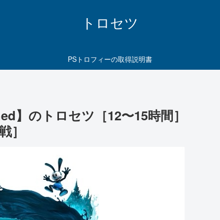
トロセツ
PSトロフィーの取得説明書
ebrushed】のトロセツ［12〜15時間］
戦］