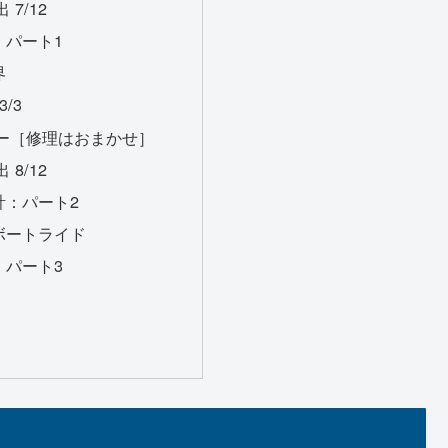
7/12
：パート1
界
/3
ー［修理はおまかせ］
8/12
計：パート2
ボートライド
：パート3