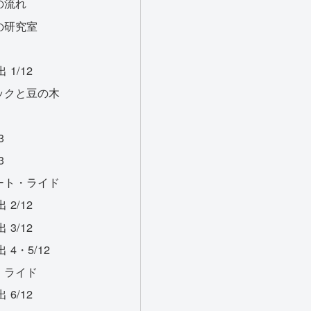
の流れ
の研究室
1/12
ックと豆の木
3
3
ート・ライド
2/12
3/12
4・5/12
・ライド
6/12