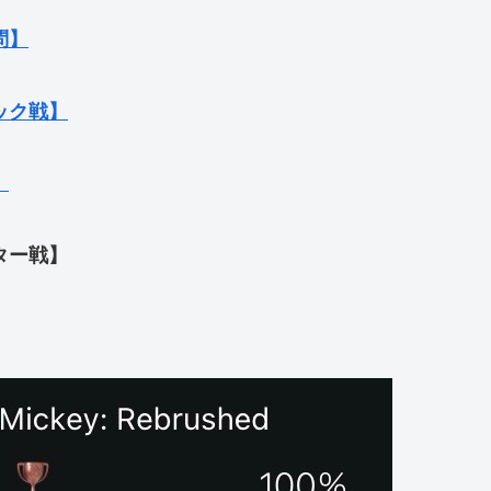
問】
ック戦】
】
ター戦】
】