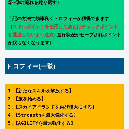
②→③の流れを繰り返す)
上記の方法で効率良くトロフィーが獲得できます
［
スキルポイントを使用したあとはチェックポイント
を通過しないよう注意
→進行状況がセーブされポイント
が戻らなくなります］
トロフィー(一覧)
1.【新たなスキルを解放する】
2.【旅を始める】
3.【スカイアイランドを再び偉大にする】
4.【Strengthを最大強化する】
5.【AGILITYを最大強化する】