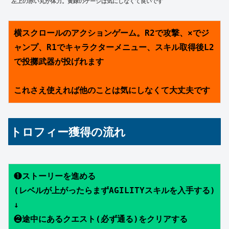
左上の赤い丸が体力。黄緑のゲージは気にしなくて良いです
横スクロールのアクションゲーム。R2で攻撃、×でジ
ャンプ、R1でキャラクターメニュー、スキル取得後L2
で投擲武器が投げれます
これさえ使えれば他のことは気にしなくて大丈夫です
トロフィー獲得の流れ
❶
ストーリーを進める
(レベルが上がったらまずAGILITYスキルを入手する)
↓
❷
途中にあるクエスト(必ず通る)をクリアする