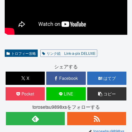
トロフィー攻略
リンク絵 Link-a-pix DELUXE
シェアする
X
Facebook
はてブ
Pocket
LINE
コピー
torosetsu9898xsをフォローする
torosetsu9898xs