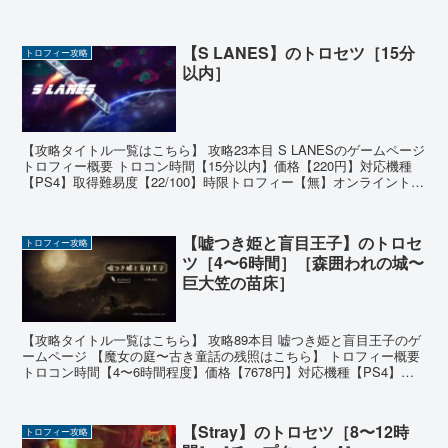
【30〜35時間...
【S LANES】のトロセツ［15分
トロフィー攻略
以内］
【攻略タイトル一覧はこちら】 攻略23本目 S LANESのゲームページ
トロフィー概要 トロコン時間【15分以内】価格【220円】対応機種
【PS4】取得難易度【22/100】時限トロフィー【無】オンライントロ
フィー【無】 ゲームの基本情報...
【嘘つき姫と盲目王子】のトロセ
トロフィー攻略
ツ［4〜6時間］［森囲われの城〜
巨大笠の苗床］
【攻略タイトル一覧はこちら】 攻略89本目 嘘つき姫と盲目王子のゲ
ームページ 【魔女の庭〜古き童話の残照はこちら】 トロフィー概要
トロコン時間【4〜6時間程度】価格【7678円】対応機種【PS4】取
得難易度【25/100】時限トロフィー【...
【Stray】のトロセツ［8〜12時
トロフィー攻略