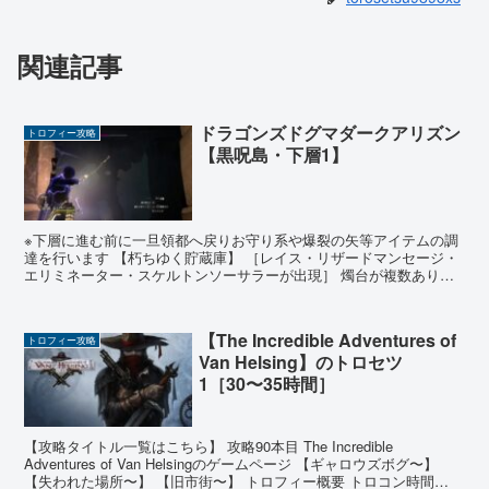
関連記事
ドラゴンズドグマダークアリズン
トロフィー攻略
【黒呪島・下層1】
※下層に進む前に一旦領都へ戻りお守り系や爆裂の矢等アイテムの調
達を行います 【朽ちゆく貯蔵庫】 ［レイス・リザードマンセージ・
エリミネーター・スケルトンソーサラーが出現］ 燭台が複数あり
300Rで火をつけることができる。火をつけると一定時間...
【The Incredible Adventures of
トロフィー攻略
Van Helsing】のトロセツ
1［30〜35時間］
【攻略タイトル一覧はこちら】 攻略90本目 The Incredible
Adventures of Van Helsingのゲームページ 【ギャロウズボグ〜】
【失われた場所〜】 【旧市街〜】 トロフィー概要 トロコン時間