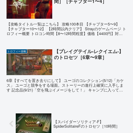
間］［チャプター1〜4］
【攻略タイトル一覧はこちら】 攻略100本目 【チャプター5〜9】
【チャプター10〜12】 【2時間以内クリア】 Strayのゲームページ ト
ロフィー概要 トロコン時間【8〜12時間程度】価格【4400円】対応
機種【PS4/PS5】 トロ...
【プレイグテイル-レクイエム-】
トロフィー攻略
のトロセツ［6章〜9章］
6章【すべてを置き去りにして】 ユーゴのコレクション(5/12)「カケ
ス」 ユーゴと競争をする場面。ストーリーの進行上確実に入手しま
す 記念品(9/21)「空を飛ぶイメージをして！」 キャンプに入ってき
た場面。矢印の方へ ○のブランコを調べ...
【スパイダーソリティア-F】
SpiderSolitaireFのトロセツ［10時間］