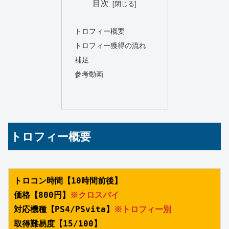
目次
トロフィー概要
トロフィー獲得の流れ
補足
参考動画
トロフィー概要
トロコン時間【10時間前後】
価格【800円】
※クロスバイ
対応機種【PS4/PSvita】
※トロフィー別
取得難易度【15/100】