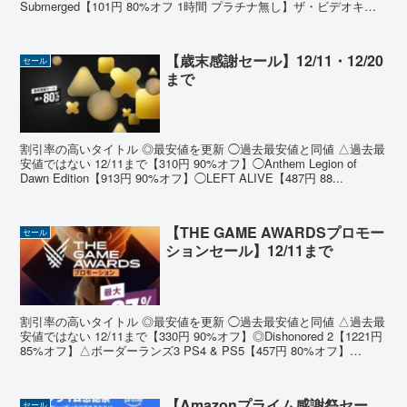
Submerged【101円 80%オフ 1時間 プラチナ無し】ザ・ビデオキッ
ド...
【歳末感謝セール】12/11・12/20
セール
まで
割引率の高いタイトル ◎最安値を更新 ◯過去最安値と同値 △過去最
安値ではない 12/11まで【310円 90%オフ】◯Anthem Legion of
Dawn Edition【913円 90%オフ】◯LEFT ALIVE【487円 88...
【THE GAME AWARDSプロモー
セール
ションセール】12/11まで
割引率の高いタイトル ◎最安値を更新 ◯過去最安値と同値 △過去最
安値ではない 12/11まで【330円 90%オフ】◎Dishonored 2【1221円
85%オフ】△ボーダーランズ3 PS4 & PS5【457円 80%オフ】
◎DOO...
【Amazonプライム感謝祭セー
セール