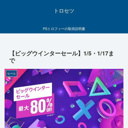
トロセツ
PSトロフィーの取得説明書
【ビッグウインターセール】1/5・1/17ま
で
セール