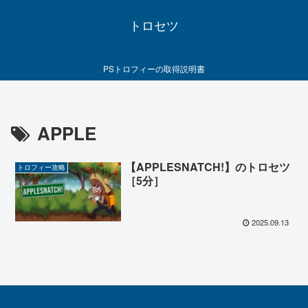
トロセツ
PSトロフィーの取得説明書
APPLE
【APPLESNATCH!】のトロセツ
トロフィー攻略
［5分］
2025.09.13