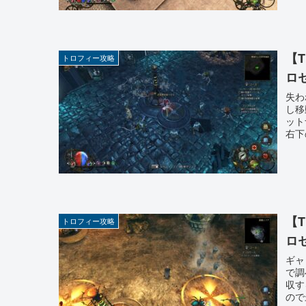
【Th
トロフィー攻略
ロ
失わ
し移
ット
右下
【Th
トロフィー攻略
ロ
ギャ
で調
収す
ので