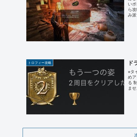
いポ
ら攻
み派
ド
トロフィー攻略
※タ
めア
る 
ませ