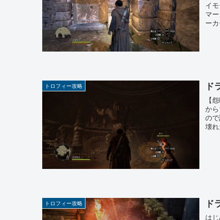
イモ
マー
ーカ
ド
トロフィー攻略
【怨
から
ので
壊れ
ド
トロフィー攻略
はじ