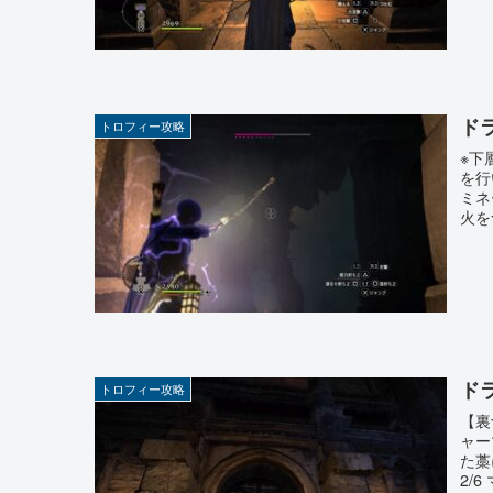
ド
トロフィー攻略
※下
を行
ミネ
火を
ド
トロフィー攻略
【裏
ャー
た藁
2/