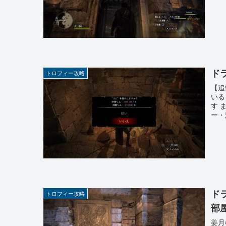
ド
トロフィー攻略
【追
いる
す 
ー・
ド
トロフィー攻略
部
姜月