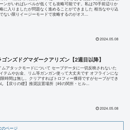
ーンがいればレベルが低くても攻略可能です。私は70手前辺りか
略に入りましたが問題なく進めることができました 相当なやり込
でない限りイージーモードで攻略するのがオス...
2024.05.08
ラゴンズドグマダークアリズン【2週目以降】
イムアタックモードについて セーブデータに一切反映されないた
イテムやお金、リム等ガンガン使って大丈夫です オフラインにな
制限時間は無し。クリアすればトロフィー獲得ですがセーブができ
ん 【戻りの礎】推奨設置場所［峠の関所・ヒル...
2024.05.08
次のページ