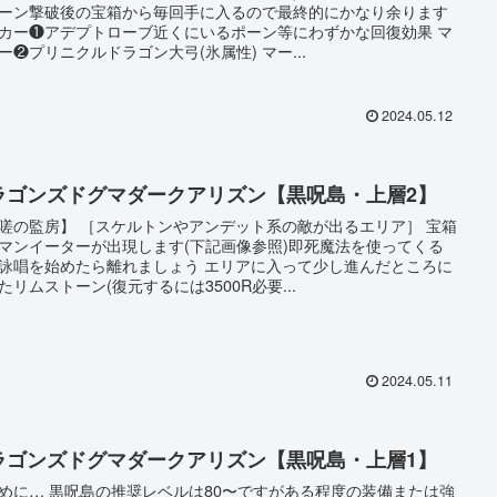
ーン撃破後の宝箱から毎回手に入るので最終的にかなり余ります
カー❶アデプトローブ近くにいるポーン等にわずかな回復効果 マ
ー❷プリニクルドラゴン大弓(氷属性) マー...
2024.05.12
ラゴンズドグマダークアリズン【黒呪島・上層2】
嗟の監房】 ［スケルトンやアンデット系の敵が出るエリア］ 宝箱
マンイーターが出現します(下記画像参照)即死魔法を使ってくる
詠唱を始めたら離れましょう エリアに入って少し進んだところに
たリムストーン(復元するには3500R必要...
2024.05.11
ラゴンズドグマダークアリズン【黒呪島・上層1】
めに… 黒呪島の推奨レベルは80〜ですがある程度の装備または強