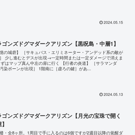
2024.05.15
ラゴンズドグマダークアリズン【黒呪島・中層1】
憶の城砦】 ［サキュバス・エリミネーター・アンデッド系の敵が
］ 少し進むとデスが出現→一定時間または一定ダメージで消えま
まずはマップ真ん中左の扉に行く 【行者の炎道】 ［サラマンダ
汚染ポーンが出現］ 1階南に［虚ろの鍵］があ...
2024.05.13
ラゴンズドグマダークアリズン【月光の宝珠で開く
屋】
楼・全8ヶ所。1周目で手に入るのは6個ですが2週目以降の覚醒ダ