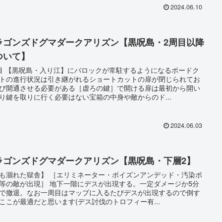
2024.06.10
ラゴンズドグマダークアリズン【黒呪島・2周目以降
ついて】
目 【黒呪島・入り江】にバロックが常駐するようになるボードク
トの進行状況は引き継がれるショートカットの扉が閉じられてお
び開通させる必要がある［虚ろの鍵］で開ける扉は最初から開い
り鍵を取りに行く必要はない宝箱の中身や敵からのド...
2024.06.03
ラゴンズドグマダークアリズン【黒呪島・下層2】
も涸れた獄舎】 ［エリミネーター・ポイズンアンデッド・汚染ポ
等の敵が出現］ 地下一階にデスが出現する。一定ダメージか5分
で撤退。なお一周目はマップに入るたびデスが出現するので倒す
ここが最適だと思います(デス討伐のトロフィー有...