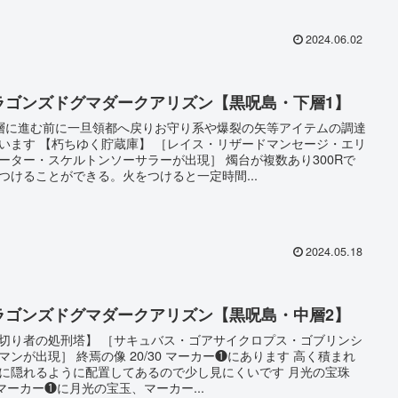
2024.06.02
ラゴンズドグマダークアリズン【黒呪島・下層1】
層に進む前に一旦領都へ戻りお守り系や爆裂の矢等アイテムの調達
います 【朽ちゆく貯蔵庫】 ［レイス・リザードマンセージ・エリ
ーター・スケルトンソーサラーが出現］ 燭台が複数あり300Rで
つけることができる。火をつけると一定時間...
2024.05.18
ラゴンズドグマダークアリズン【黒呪島・中層2】
切り者の処刑塔】 ［サキュバス・ゴアサイクロプス・ゴブリンシ
マンが出現］ 終焉の像 20/30 マーカー❶にあります 高く積まれ
に隠れるように配置してあるので少し見にくいです 月光の宝珠
6 マーカー❶に月光の宝玉、マーカー...