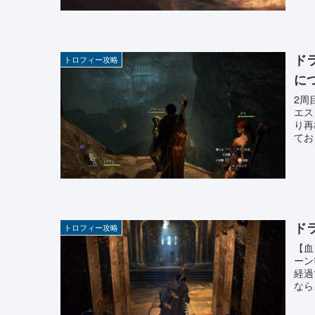
ド
トロフィー攻略
に
2周
エス
り再
てお
ド
トロフィー攻略
【血
ーン
経過
なら