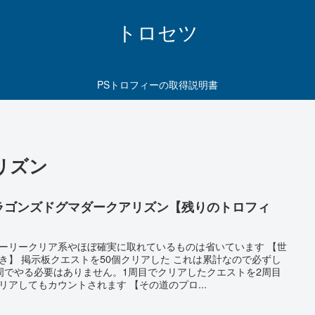
トロセツ
PSトロフィーの取得説明書
リズン
ラゴンズドグマダークアリズン【残りのトロフィ
】
ーリークリア系やほぼ確実に取れているものは省いています 【世
き】 掲示板クエストを50個クリアした これは累計なので必ずし
周でやる必要はありません。1周目でクリアしたクエストを2周目
リアしてもカウントされます 【その道のプロ...