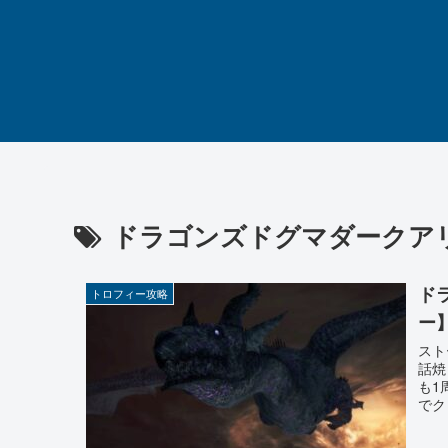
ドラゴンズドグマダークア
ド
トロフィー攻略
ー
スト
話焼
も1
でク