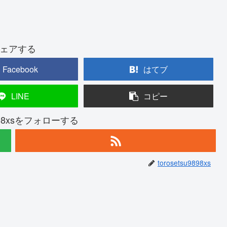
ェアする
Facebook
はてブ
LINE
コピー
u9898xsをフォローする
torosetsu9898xs