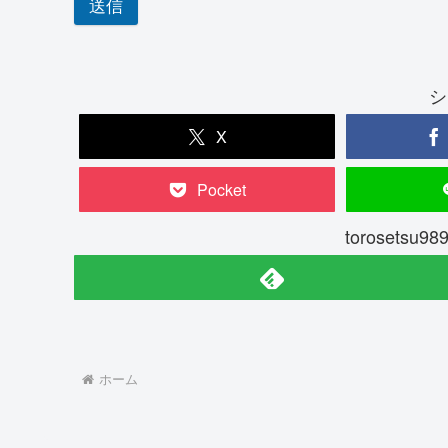
送信
シ
X
Pocket
torosets
ホーム