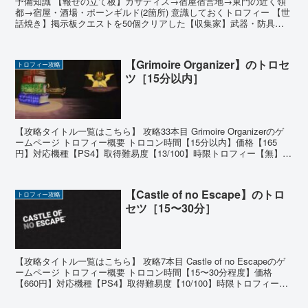
予備知識 【報せの立て板】カサディス→宿屋宿営地→東門の近く領
都→宿屋・酒場・ポーンギルド(2箇所) 意識しておくトロフィー 【世
話焼き】掲示板クエストを50個クリアした【収集家】武器・防具を
累計350種類入手した 有用なジョブアビリティ ...
【Grimoire Organizer】のトロセ
トロフィー攻略
ツ［15分以内］
【攻略タイトル一覧はこちら】 攻略33本目 Grimoire Organizerのゲ
ームページ トロフィー概要 トロコン時間【15分以内】価格【165
円】対応機種【PS4】取得難易度【13/100】時限トロフィー【無】オ
ンライントロフィー【...
【Castle of no Escape】のトロ
トロフィー攻略
セツ［15〜30分］
【攻略タイトル一覧はこちら】 攻略7本目 Castle of no Escapeのゲ
ームページ トロフィー概要 トロコン時間【15〜30分程度】価格
【660円】対応機種【PS4】取得難易度【10/100】時限トロフィー
【無】オンライントロフ...