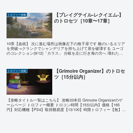
得難易度【25/100】時限トロフィー【...
【プレイグテイル-レクイエム-】
トロフィー攻略
のトロセツ［10章〜17章］
10章【血統】 次に進む場所は画像左下の格子扉です 敵のいるエリア
を突破→クランクでシャンデリアを持ち上げて扉を破壊する ユーゴ
のコレクション(9/12)「カラス」 分岐を左に行き海の方へ 壊れた橋
の下にあります ユーゴが能力を使う→仲直り...
【Grimoire Organizer】のトロセ
トロフィー攻略
ツ［15分以内］
【攻略タイトル一覧はこちら】 攻略33本目 Grimoire Organizerのゲ
ームページ トロフィー概要 トロコン時間【15分以内】価格【165
円】対応機種【PS4】取得難易度【13/100】時限トロフィー【無】オ
ンライントロフィー【...