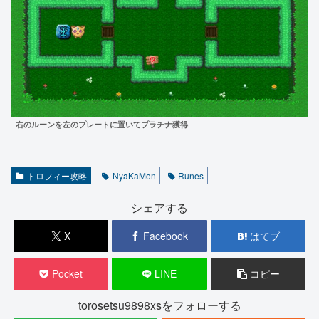
右のルーンを左のプレートに置いてプラチナ獲得
トロフィー攻略
NyaKaMon
Runes
シェアする
X
Facebook
はてブ
Pocket
LINE
コピー
torosetsu9898xsをフォローする