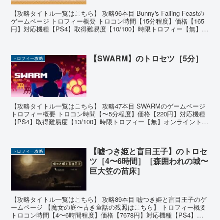
【攻略タイトル一覧はこちら】 攻略96本目 Bunny's Falling Feastの
ゲームページ トロフィー概要 トロコン時間【15分程度】価格【165
円】対応機種【PS4】取得難易度【10/100】時限トロフィー【無】オ
ンライントロフ...
【SWARM】のトロセツ［5分］
トロフィー攻略
【攻略タイトル一覧はこちら】 攻略47本目 SWARMのゲームページ
トロフィー概要 トロコン時間【〜5分程度】価格【220円】対応機種
【PS4】取得難易度【13/100】時限トロフィー【無】オンライントロ
フィー【無】 ゲームの基本情報 こ...
【嘘つき姫と盲目王子】のトロセ
トロフィー攻略
ツ［4〜6時間］［森囲われの城〜
巨大笠の苗床］
【攻略タイトル一覧はこちら】 攻略89本目 嘘つき姫と盲目王子のゲ
ームページ 【魔女の庭〜古き童話の残照はこちら】 トロフィー概要
トロコン時間【4〜6時間程度】価格【7678円】対応機種【PS4】取